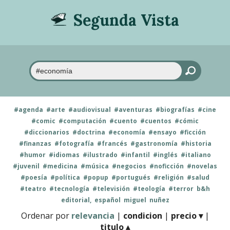
Segunda Vista
#agenda
#arte
#audiovisual
#aventuras
#biografías
#cine
#comic
#computación
#cuento
#cuentos
#cómic
#diccionarios
#doctrina
#economía
#ensayo
#ficción
#finanzas
#fotografía
#francés
#gastronomía
#historia
#humor
#idiomas
#ilustrado
#infantil
#inglés
#italiano
#juvenil
#medicina
#música
#negocios
#noficción
#novelas
#poesía
#política
#popup
#portugués
#religión
#salud
#teatro
#tecnología
#televisión
#teología
#terror
b&h
editorial,
español
miguel
nuñez
Ordenar por
relevancia
|
condicion
|
precio ▾
|
titulo ▴